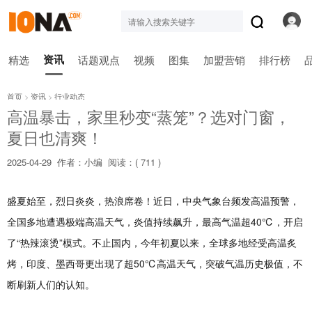
资讯
精选
话题观点
视频
图集
加盟营销
排行榜
首页
>
资讯
>
行业动态
高温暴击，家里秒变“蒸笼”？选对门窗，
夏日也清爽！
2025-04-29
作者：小编
阅读：(
711 )
盛夏始至，烈日炎炎，热浪席卷！近日，中央气象台频发高温预警，
全国多地遭遇极端高温天气，炎值持续飙升，最高气温超40℃，开启
了“热辣滚烫”模式。不止国内，今年初夏以来，全球多地经受高温炙
烤，印度、墨西哥更出现了超50℃高温天气，突破气温历史极值，不
断刷新人们的认知。