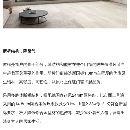
断桥结构，降暑气
窗框是窗户的骨干部分，其结构和型材在整个门窗的隔热保温环节当
中起着至关重要的作用。新标门窗臻选新国标1.8mm主壁厚的优质原
生铝材，高强度、高韧性，从原材上保证门窗卓越品质。
采用多腔体断桥结构，搭配德国泰诺风24mm隔热条，比市面上普遍
采用的14.8mm隔热条传热系数减少31%，K值2.38w/(m². K)符合新国
标要求，极大降低铝合金型材的热传导，减少室外暑气入侵，营造出
清爽宜人的居家生活。