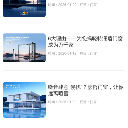
时间：2026-01-20
栏目：
门窗
6大理由——为您揭晓特澜盾门窗
成为万千家
时间：2026-01-12
栏目：
门窗
噪音肆意“侵扰”？瑟哲门窗，让你
远离喧嚣
时间：2026-01-09
栏目：
门窗