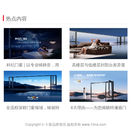
热点内容
科纪门窗 | 以专业铸静音，用
高楼层与低楼层封阳台差异显
品质守静谧
著！瑟哲帮你找
全流程深耕门窗领域，铸就特
6大理由——为您揭晓特澜盾门
澜盾门窗耐得住
窗成为万千家
Copyright © 十拿品牌资讯 版权所有 www.10na.com